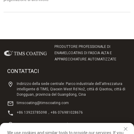
PRODUTTORE PROFESSIONALE DI
ENAMELCOATING DI FASCIA ALTA E
APPARECCHIATURE AUTOMATIZZATE
CONTATTACI
Indirizzo della sede centrale: Parco industriale dell'attrezzatura
intelligente di TIMS, Qiaoxin West Rd No2, città di Qiaotou, città di
Dongguan, provincia del Guangdong, Cina
timscoating@timscoating.com
+86 13923785098，+86 076981028676
Hong Kong TIMS: 8° piano, Beihai Business Mansion, 302
Empress Street, Shanghuan, Hong Kong, Cina
We use cookies and similar tools to provide our services. If you