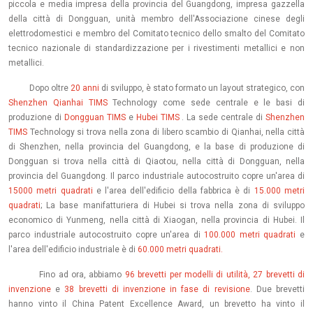
piccola e media impresa della provincia del Guangdong, impresa gazzella
della città di Dongguan, unità membro dell'Associazione cinese degli
elettrodomestici e membro del Comitato tecnico dello smalto del Comitato
tecnico nazionale di standardizzazione per i rivestimenti metallici e non
metallici.
Dopo oltre
20 anni
di sviluppo, è stato formato un layout strategico, con
Shenzhen Qianhai TIMS
Technology come sede centrale e le basi di
produzione di
Dongguan TIMS
e
Hubei TIMS
. La sede centrale di
Shenzhen
TIMS
Technology si trova nella zona di libero scambio di Qianhai, nella città
di Shenzhen, nella provincia del Guangdong, e la base di produzione di
Dongguan si trova nella città di Qiaotou, nella città di Dongguan, nella
provincia del Guangdong. Il parco industriale autocostruito copre un'area di
15000 metri quadrati
e l'area dell'edificio della fabbrica è di
15.000 metri
quadrati
; La base manifatturiera di Hubei si trova nella zona di sviluppo
economico di Yunmeng, nella città di Xiaogan, nella provincia di Hubei. Il
parco industriale autocostruito copre un'area di
100.000 metri quadrati
e
l'area dell'edificio industriale è di
60.000 metri quadrati.
Fino ad ora, abbiamo
96 brevetti per modelli di utilità, 27 brevetti di
invenzione
e
38 brevetti di invenzione in fase di revisione
. Due brevetti
hanno vinto il China Patent Excellence Award, un brevetto ha vinto il