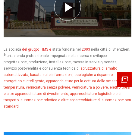
La società
del gruppo TIMS è
stata fondata nel
2003
nella città di Shenzhen.
È un'azienda professionale impegnata nella ricerca e sviluppo,
progettazione, produzione, installazione, messa in servizio, vendita,
servizio post-vendita e consulenza tecnica di
spruzzatura di smalto
automatizzata, basata sulle informazioni, ecologiche a risparmio
energetico e intelligente, apparecchiature per la cottura dello smalto ad alta
temperatura, verniciatura senza polvere, verniciatura a polvere, elettroforesi
e altre apparecchiature di rivestimento, apparecchiature logistiche e di
trasporto, automazione robotica e altre apparecchiature di automazione non
standard.