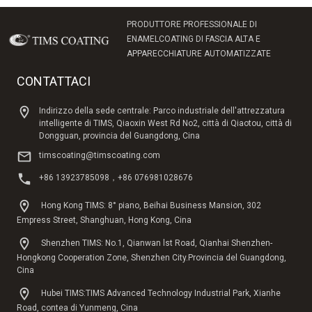
PRODUTTORE PROFESSIONALE DI
ENAMELCOATING DI FASCIA ALTA E
APPARECCHIATURE AUTOMATIZZATE
CONTATTACI
Indirizzo della sede centrale: Parco industriale dell'attrezzatura
intelligente di TIMS, Qiaoxin West Rd No2, città di Qiaotou, città di
Dongguan, provincia del Guangdong, Cina
timscoating@timscoating.com
+86 13923785098，+86 076981028676
Hong Kong TIMS: 8° piano, Beihai Business Mansion, 302
Empress Street, Shanghuan, Hong Kong, Cina
Shenzhen TIMS: No.1, Qianwan lst Road, Qianhai Shenzhen-
Hongkong Cooperation Zone, Shenzhen City.Provincia del Guangdong,
Cina
Hubei TIMS:TIMS Advanced Technology Industrial Park, Xianhe
Road, contea di Yunmeng, Cina