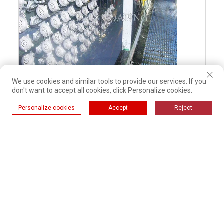
We use cookies and similar tools to provide our services. If you
don't want to accept all cookies, click Personalize cookies.
Linea di produzione per elettroforesi di
elettrodomestici
Personalize cookies
Accept
Reject