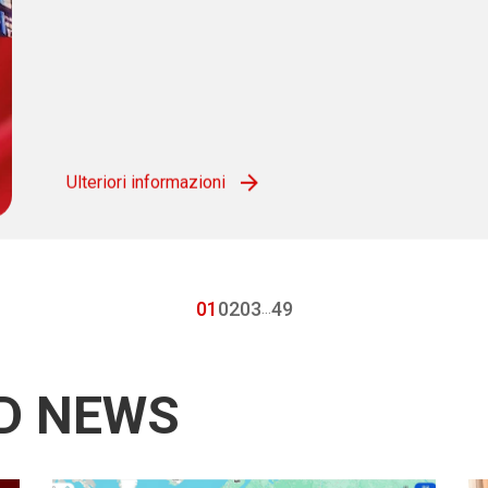
Ulteriori informazioni
01
02
03
49
...
D NEWS