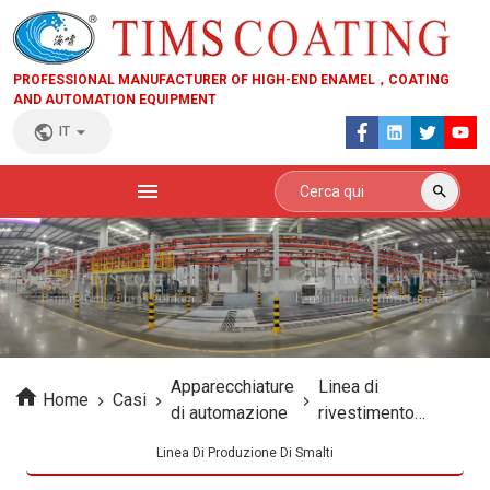
PROFESSIONAL MANUFACTURER OF HIGH-END ENAMEL，COATING
AND AUTOMATION EQUIPMENT
IT
Apparecchiature
Linea di
Home
Casi
di automazione
rivestimento
automatico dello
Linea Di Produzione Di Smalti
smalto robotizzata