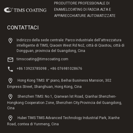
PRODUTTORE PROFESSIONALE DI
ENAMELCOATING DI FASCIA ALTA E
APPARECCHIATURE AUTOMATIZZATE
CONTATTACI
Indirizzo della sede centrale: Parco industriale dell'attrezzatura
intelligente di TIMS, Qiaoxin West Rd No2, città di Qiaotou, città di
Dongguan, provincia del Guangdong, Cina
timscoating@timscoating.com
+86 13923785098，+86 076981028676
Hong Kong TIMS: 8° piano, Beihai Business Mansion, 302
Empress Street, Shanghuan, Hong Kong, Cina
Shenzhen TIMS: No.1, Qianwan lst Road, Qianhai Shenzhen-
Hongkong Cooperation Zone, Shenzhen City.Provincia del Guangdong,
Cina
Hubei TIMS:TIMS Advanced Technology Industrial Park, Xianhe
Road, contea di Yunmeng, Cina